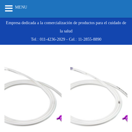
MENU
Empresa dedicada a la comercialización de productos para el cuidado de
la salud
Tel.: 011-4236-2029 - Cel.: 11-2855-8890