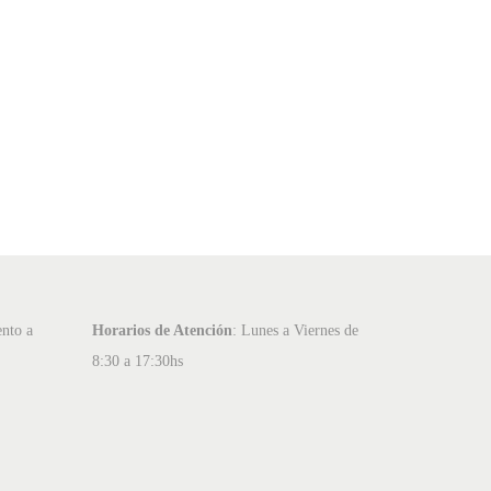
ento a
Horarios de Atención
: Lunes a Viernes de
:
8:30 a 17:30hs