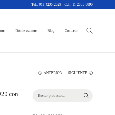
Tel.: 011-4236-2029 - Cel.: 11-2855-8890
omos
Dónde estamos
Blog
Contacto
ANTERIOR
SIGUIENTE
#20 con
B
Buscar
ú
s
q