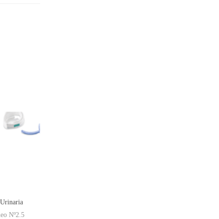
 Urinaria
ueo Nº2.5