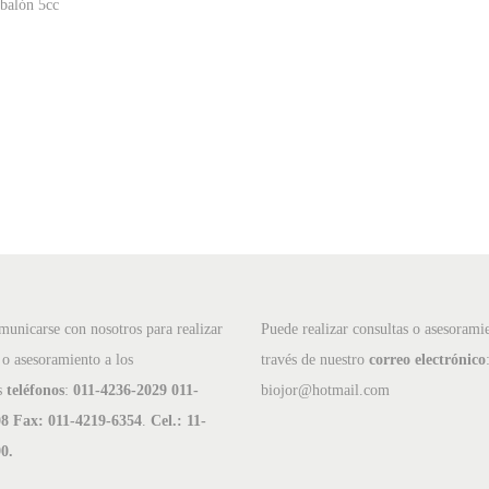
 balón 5cc
unicarse con nosotros para realizar
Puede realizar consultas o asesorami
 o asesoramiento a los
través de nuestro
correo electrónico
s
teléfonos
:
011-4236-2029 011-
biojor@hotmail.com
8 Fax: 011-4219-6354
.
Cel.: 11-
0.