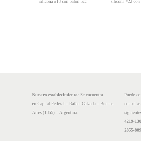
silicona #18 con balón 5cc
silicona #22 con
Nuestro establecimiento:
Se encuentra
Puede com
en Capital Federal – Rafael Calzada – Buenos
consultas
Aires (1855) – Argentina.
siguiente
4219-130
2855-889