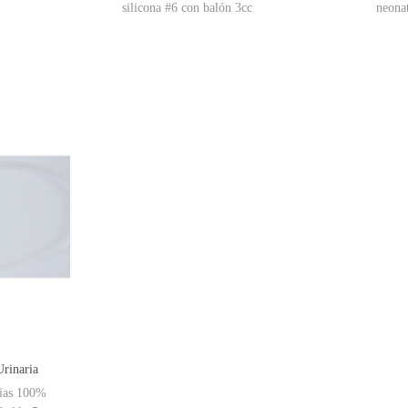
silicona #6 con balón 3cc
neona
Urinaria
vías 100%