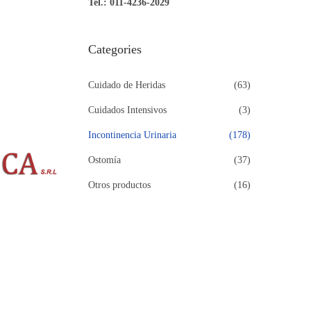
Tel.: 011-4236-2029
u
e
Categories
d
a
Cuidado de Heridas
(63)
p
Cuidados Intensivos
(3)
a
r
Incontinencia Urinaria
(178)
a
Ostomía
(37)
:
Otros productos
(16)
>