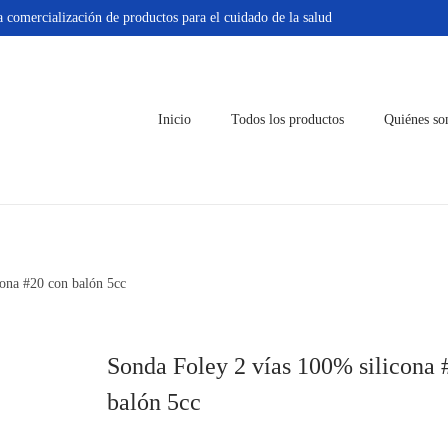
 comercialización de productos para el cuidado de la salud
Inicio
Todos los productos
Quiénes s
cona #20 con balón 5cc
Sonda Foley 2 vías 100% silicona 
balón 5cc